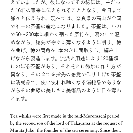
えていましたが、後になってその秘伝は、主だっ
た16名の家来に伝えられることとなり、今日まで
脈々と伝えられ、現在では、奈良県の高山が全国
で唯一の茶筌の産地になりました。茶筌は、小刀
で60～200本に細かく割った原竹を、湯の中で温
めながら、穂先が徐々に薄くなるように削り、穂
を曲げ、穂の両角を1本おきに面取りし、編み上
げながら製造します。流派と用途により120種類
にのぼる茶筌があり、それぞれに微妙に作り方が
異なり、その全てを指先の感覚で作り上げた茶筌
は消耗品で、使い使われ醜くなる消耗品でありな
がらその曲線の美しさに美術品のように目を奪わ
れます。
Tea whisks were first made in the mid-Muromachi period
by the second son of the lord of Takayama at the request of
Murata Juko, the founder of the tea ceremony. Since then,