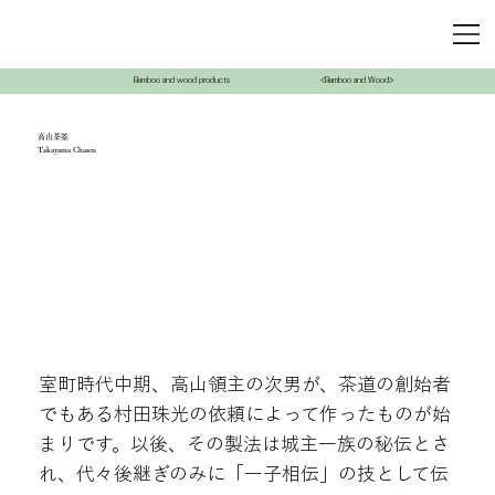
Bamboo and wood products
<Bamboo and Wood>
高山茶筌
Takayama Chasen
室町時代中期、高山領主の次男が、茶道の創始者
でもある村田珠光の依頼によって作ったものが始
まりです。以後、その製法は城主一族の秘伝とさ
れ、代々後継ぎのみに「一子相伝」の技として伝