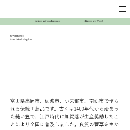
Bamboo and wood products
<Bamboo and Wood>
越中福岡の菅笠
Ecchu Fukuoka Sugekasa
富山県高岡市、砺波市、小矢部市、南砺市で作ら
れる伝統工芸品です。古くは1400年代から始まっ
た縫い笠で、江戸時代に加賀藩が生産奨励したこ
とにより全国に普及しました。良質の菅草を生か