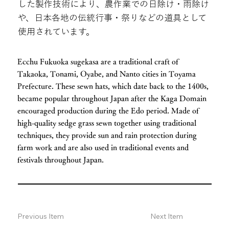
した製作技術により、農作業での日除け・雨除け
や、日本各地の伝統行事・祭りなどの道具として
使用されています。
Ecchu Fukuoka sugekasa are a traditional craft of
Takaoka, Tonami, Oyabe, and Nanto cities in Toyama
Prefecture. These sewn hats, which date back to the 1400s,
became popular throughout Japan after the Kaga Domain
encouraged production during the Edo period. Made of
high-quality sedge grass sewn together using traditional
techniques, they provide sun and rain protection during
farm work and are also used in traditional events and
festivals throughout Japan.
Previous Item
Next Item