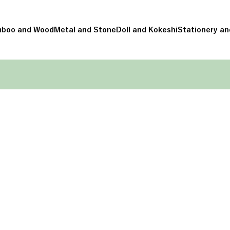
boo and Wood
Metal and Stone
Doll and Kokeshi
Stationery an