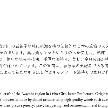
奥州市の岩谷堂地域に起源を持つ伝統的な日本の箪笥のス
さかのぼります。高品質なケヤキやキリの木を使用し、熟練
は、精巧な組み手技法、重厚な漆塗り、美しい金具装飾が
刻が施されています。この箪笥は、藤原家の支配者である
村政によって新たな引き出し付きキャスターや漆塗りの家具が
nal craft of the Iwayado region in Oshu City, Iwate Prefecture. Originat
 of drawers is made by skilled artisans using high-quality woods such as
 their precise joinery, heavy lacquering, and ornamental metal fitting