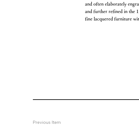
and often elaborately engra
and further refined in the
fine lacquered furniture w
Previous Item