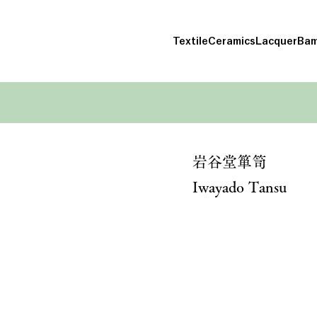
Textile
Ceramics
Lacquer
Bam
岩谷堂箪笥
Iwayado Tansu