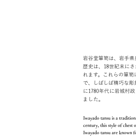
岩谷堂箪笥は、岩手県
歴史は、18世紀末に
れます。これらの箪笥
で、しばしば精巧な彫
に1780年代に岩城
ました。
Iwayado tansu is a traditio
century, this style of chest
Iwayado tansu are known for