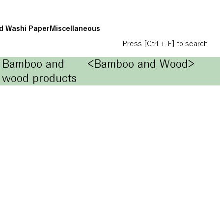
d Washi Paper
Miscellaneous
Press [Ctrl + F] to search
Bamboo and
<Bamboo and Wood>
wood products