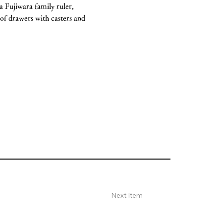
a Fujiwara family ruler,
of drawers with casters and
Next Item