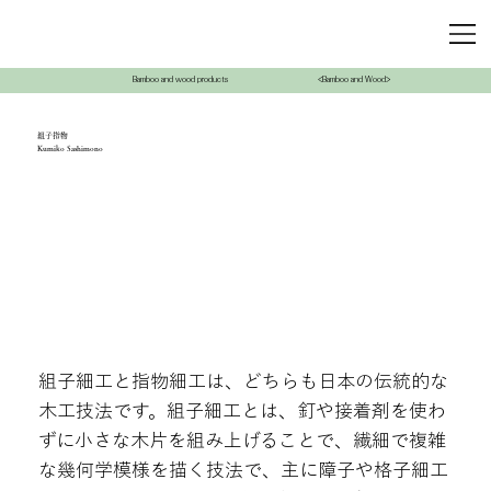
Bamboo and wood products
<Bamboo and Wood>
組子指物
Kumiko Sashimono
組子細工と指物細工は、どちらも日本の伝統的な
木工技法です。組子細工とは、釘や接着剤を使わ
ずに小さな木片を組み上げることで、繊細で複雑
な幾何学模様を描く技法で、主に障子や格子細工