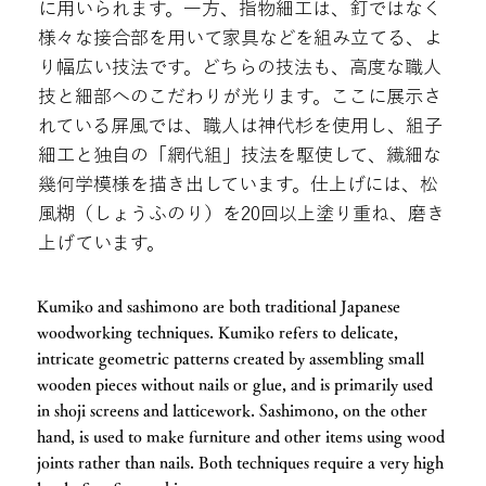
に用いられます。一方、指物細工は、釘ではなく
様々な接合部を用いて家具などを組み立てる、よ
り幅広い技法です。どちらの技法も、高度な職人
技と細部へのこだわりが光ります。ここに展示さ
れている屏風では、職人は神代杉を使用し、組子
細工と独自の「網代組」技法を駆使して、繊細な
幾何学模様を描き出しています。仕上げには、松
風糊（しょうふのり）を20回以上塗り重ね、磨き
上げています。
Kumiko and sashimono are both traditional Japanese
woodworking techniques. Kumiko refers to delicate,
intricate geometric patterns created by assembling small
wooden pieces without nails or glue, and is primarily used
in shoji screens and latticework. Sashimono, on the other
hand, is used to make furniture and other items using wood
joints rather than nails. Both techniques require a very high