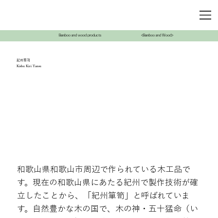
Bamboo and wood products
<Bamboo and Wood>
紀州簞笥
Kishu Kiri Tansu
和歌山県和歌山市周辺で作られている木工品で
す。現在の和歌山県にあたる紀州で製作技術が確
立したことから、「紀州箪笥」と呼ばれていま
す。自然豊かな木の国で、木の神・五十猛命（い