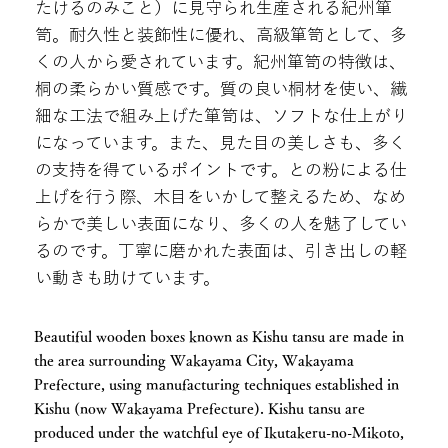
たけるのみこと）に見守られ生産される紀州箪
笥。耐久性と装飾性に優れ、高級箪笥として、多
くの人から愛されています。紀州箪笥の特徴は、
桐の柔らかい質感です。質の良い桐材を使い、繊
細な工法で組み上げた箪笥は、ソフトな仕上がり
になっています。また、見た目の美しさも、多く
の支持を得ているポイントです。との粉による仕
上げを行う際、木目をいかして整えるため、なめ
らかで美しい表面になり、多くの人を魅了してい
るのです。丁寧に磨かれた表面は、引き出しの軽
い動きも助けています。
Beautiful wooden boxes known as Kishu tansu are made in
the area surrounding Wakayama City, Wakayama
Prefecture, using manufacturing techniques established in
Kishu (now Wakayama Prefecture). Kishu tansu are
produced under the watchful eye of Ikutakeru-no-Mikoto,