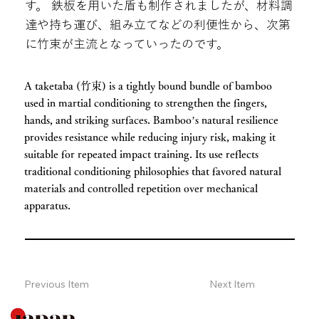
す。 鉄板を用いた盾も制作されましたが、材料調
達や持ち運び、組み立てなどの利便性から、次第
に竹束が主流となっていったのです。
A taketaba (竹束) is a tightly bound bundle of bamboo
used in martial conditioning to strengthen the fingers,
hands, and striking surfaces. Bamboo’s natural resilience
provides resistance while reducing injury risk, making it
suitable for repeated impact training. Its use reflects
traditional conditioning philosophies that favored natural
materials and controlled repetition over mechanical
apparatus.
Previous Item
Next Item