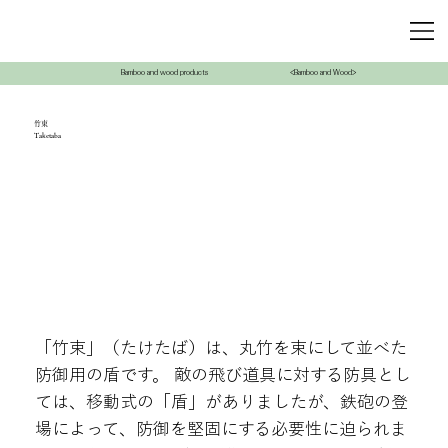
Bamboo and wood products
<Bamboo and Wood>
竹束
Taketaba
「竹束」（たけたば）は、丸竹を束にして並べた
防御用の盾です。 敵の飛び道具に対する防具とし
ては、移動式の「盾」がありましたが、鉄砲の登
場によって、防御を堅固にする必要性に迫られま