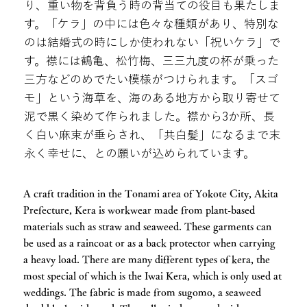
り、重い物を背負う時の背当ての役目も果たしま
す。「ケラ」の中には色々な種類があり、特別な
のは結婚式の時にしか使われない「祝いケラ」で
す。襟には鶴亀、松竹梅、三三九度の杯が乗った
三方などのめでたい模様がつけられます。「スゴ
モ」という海草を、海のある地方から取り寄せて
泥で黒く染めて作られました。襟から3か所、長
く白い麻束が垂らされ、「共白髪」になるまで末
永く幸せに、との願いが込められています。
A craft tradition in the Tonami area of ​​Yokote City, Akita
Prefecture, Kera is workwear made from plant-based
materials such as straw and seaweed. These garments can
be used as a raincoat or as a back protector when carrying
a heavy load. There are many different types of kera, the
most special of which is the Iwai Kera, which is only used at
weddings. The fabric is made from sugomo, a seaweed