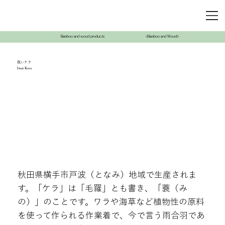
Bamboo and wood products
<Bamboo and Wood>
祝いケラ
Iwai Kera
秋田県横手市戸波（となみ）地域で生産されま
す。「ケラ」は「毛羅」とも書き、「蓑（み
の）」のことです。ワラや海草など植物性の原料
を使って作られる作業着で、今で言う雨合羽であ