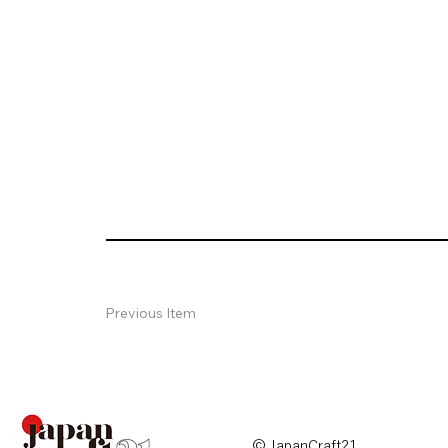
Previous Item
© JapanCraft21