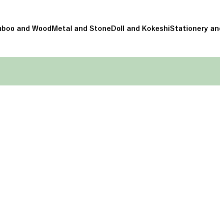
boo and Wood
Metal and Stone
Doll and Kokeshi
Stationery an