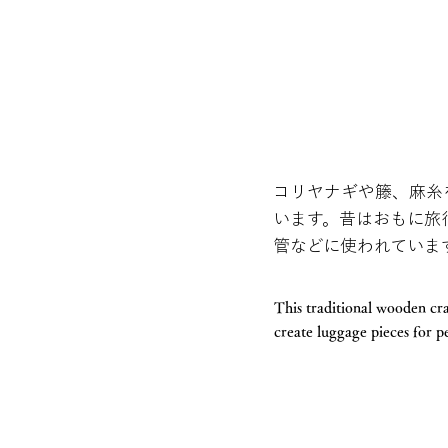
コリヤナギや籐、麻糸
います。昔はおもに旅
管などに使われていま
This traditional wooden cr
create luggage pieces for pe