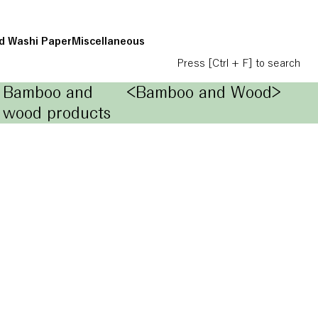
d Washi Paper
Miscellaneous
Press [Ctrl + F] to search
Bamboo and
<Bamboo and Wood>
wood products