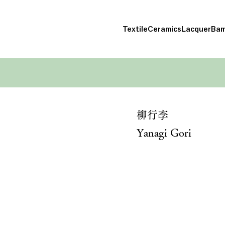
Textile
Ceramics
Lacquer
Bam
柳行李
Yanagi Gori