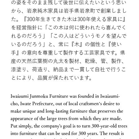
の姿をそのまま残して後世に伝えたいという思い
から、岩泉純木家具は岩手県岩泉町で創業しまし
た。『300年生きてきた木は300年使える家具に』
を経営指針に「この木は何に使われたら喜んでく
れるのだろう」「この人はどういうモノを望んで
いるのだろう」と、常に『木』の個性と『使い
手』の意向を尊重して製作する工芸家具です。県
産の天然広葉樹の丸太を製材、乾燥、管、製作、
漆塗り、荷造り、納品まで一貫して自社で行うこ
とにより、品質が保たれています。
Iwaizumi Junmoku Furniture was founded in Iwaizumi-
cho, Iwate Prefecture, out of local craftsmen’s desire to
make unique and long-lasting furniture that preserves the
appearance of the large trees from which they are made.
Put simply, the company's goal is to turn 300-year-old trees
into furniture that can be used for 300 years. The result is