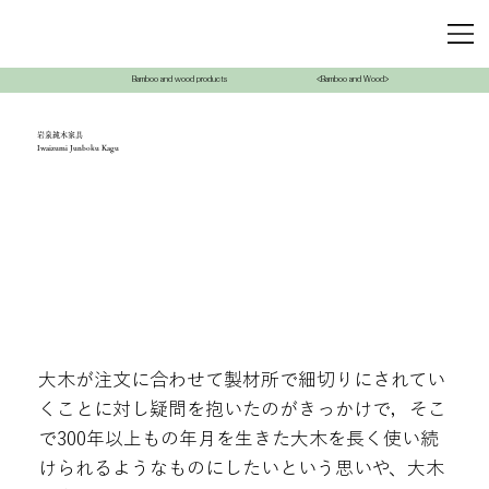
Bamboo and wood products
<Bamboo and Wood>
岩泉純木家具
Iwaizumi Junboku Kagu
大木が注文に合わせて製材所で細切りにされてい
くことに対し疑問を抱いたのがきっかけで，そこ
で300年以上もの年月を生きた大木を長く使い続
けられるようなものにしたいという思いや、大木