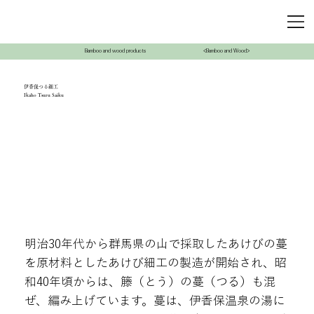
Bamboo and wood products
<Bamboo and Wood>
伊香保つる細工
Ikaho Tsuru Saiku
明治30年代から群馬県の山で採取したあけびの蔓
を原材料としたあけび細工の製造が開始され、昭
和40年頃からは、籐（とう）の蔓（つる）も混
ぜ、編み上げています。蔓は、伊香保温泉の湯に