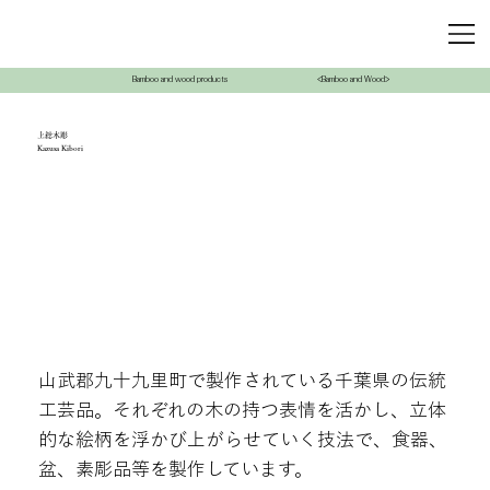
Bamboo and wood products
<Bamboo and Wood>
上総木彫
Kazusa Kibori
山武郡九十九里町で製作されている千葉県の伝統
工芸品。それぞれの木の持つ表情を活かし、立体
的な絵柄を浮かび上がらせていく技法で、食器、
盆、素彫品等を製作しています。