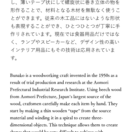
し、薄いテープ状にして螺旋状に巻き立体の物を
形作ることで、材料となる木材を無駄なく使うこ
とができます。従来の木工品にはないような形状
も表現することができ、ひとつひとつが丁寧に手
作りされています。現在では食器用品だけではな
く、ランプやスピーカーなど、デザイン性の高い
インテリア用品にもその技術は応用されていま
す。
Bunako is a woodworking craft invented in the 1950s as a
result of trial production and research at the Aomori
Prefectural Industrial Research Institute. Using beech wood
from Aomori Prefecture, Japan’s largest source of the
wood, craftsmen carefully make each item by hand. They
start by making a thin wooden “tape” from the source
material and winding it in a spiral to create three-
dimensional objects. This technique allows them to create
shapes that would be very difficult to achieve with