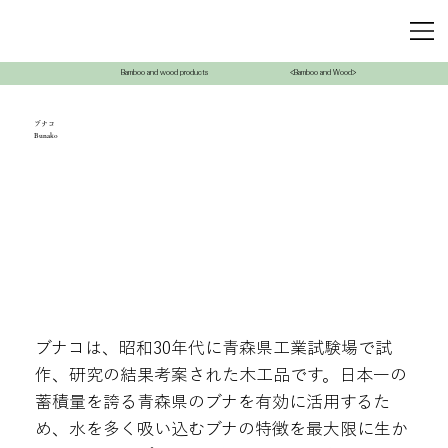
Bamboo and wood products
<Bamboo and Wood>
ブナコ
Bunako
ブナコは、昭和30年代に青森県工業試験場で試
作、研究の結果考案された木工品です。日本一の
蓄積量を誇る青森県のブナを有効に活用するた
め、水を多く吸い込むブナの特徴を最大限に生か