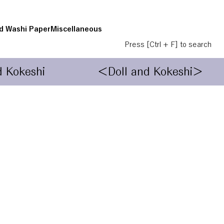
d Washi Paper
Miscellaneous
Press [Ctrl + F] to search
d Kokeshi
＜Doll and Kokeshi＞