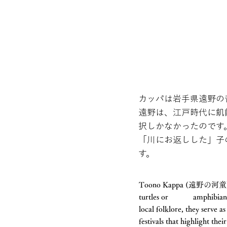
カッパは岩手県遠野の
遠野は、江戸時代に飢
択しかなかったのです
「川にお返しした」子
す。
Toono Kappa (遠野の河童) are 
turtles or amphibians, ka
local folklore, they serve a
festivals that highlight thei