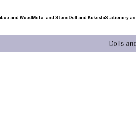
boo and Wood
Metal and Stone
Doll and Kokeshi
Stationery an
Dolls an