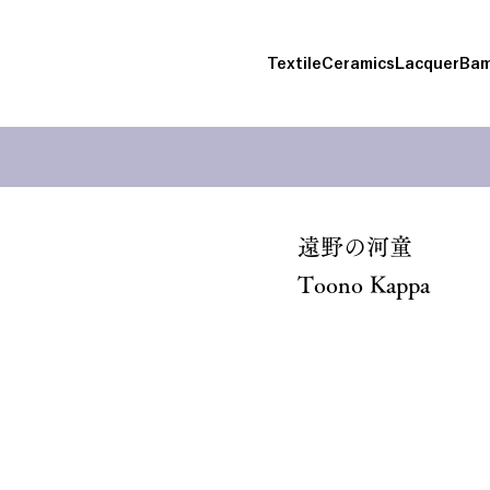
Textile
Ceramics
Lacquer
Bam
遠野の河童
Toono Kappa