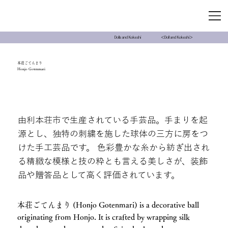
＜Doll and Kokeshi＞
Dolls and Kokeshi
本荘ごてんまり
Honjo Gotenmari
由利本荘市で生産されている手芸品。手まりを起
源とし、独特の刺繍を施した球体の三方に房をつ
けた手工芸品です。 色彩豊かな糸から紡ぎ出され
る精緻な模様と技の粋とも言える美しさが、装飾
品や贈答品として高く評価されています。
本荘ごてんまり (Honjo Gotenmari) is a decorative ball
originating from Honjo. It is crafted by wrapping silk