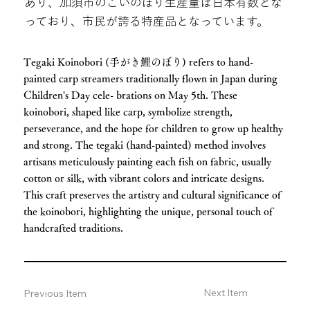
あり、加須市のこいのぼり生産量は日本有数とな
っており、市民が誇る特産品となっています。
Tegaki Koinobori (手がき鯉のぼり) refers to hand-
painted carp streamers traditionally flown in Japan during
Children's Day cele- brations on May 5th. These
koinobori, shaped like carp, symbolize strength,
perseverance, and the hope for children to grow up healthy
and strong. The tegaki (hand-painted) method involves
artisans meticulously painting each fish on fabric, usually
cotton or silk, with vibrant colors and intricate designs.
This craft preserves the artistry and cultural significance of
the koinobori, highlighting the unique, personal touch of
handcrafted traditions.
Next Item
Previous Item