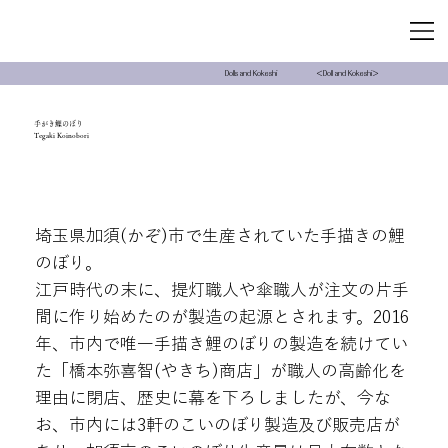
＜Doll and Kokeshi＞
Dolls and Kokeshi
手がき鯉のぼり
Tegaki Koinobori
埼玉県加須(かぞ)市で生産されていた手描きの鯉
のぼり。
江戸時代の末に、提灯職人や傘職人が注文の片手
間に作り始めたのが製造の起源とされます。2016
年、市内で唯一手描き鯉のぼりの製造を続けてい
た「橋本弥喜智(やきち)商店」が職人の高齢化を
理由に閉店、歴史に幕を下ろしましたが、今な
お、市内には3軒のこいのぼり製造及び販売店が