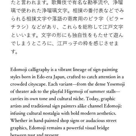
たと言われます。歌舞伎で有名な勘亭流や、浄瑠
璃で使われた浄瑠璃文字。相撲の番付表などでみ
られる相撲文字や落語の寄席用のビラ字（ビラ＝
チラシ）などがあり、これらを総称して江戸文字
といいます。文字の形にも独自性をもたせて遊ん
でしまうところに、江戸っ子の粋を感じさせま
す。
Edomoji calligraphy is a vibrant lineage of sign-painting
styles born in Edo-era Japan, crafted to catch attention in a
crowded cityscape. Each variant—from the dense Yosemoji
of theater ads to the playful Higemoji of summer stalls—
carries its own tone and cultural niche. Today, graphic
artists and traditional sign painters alike channel Edomoji:
infusing cultural nostalgia with bold modern aesthetics.
Whether in hand-painted shop signs or audacious street
graphics, Edomoji remains a powerful visual bridge
between past and present.