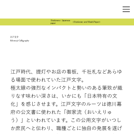
Stationery/Japanese
<Stationary and Washi Paper>
paper
江戸文字
Edomoji Calligraphy
江戸時代、提灯やお店の看板、千社札などあらゆ
る場面で使われていた江戸文字。
極太線の強烈なインパクトと勢いのある筆致が織
りなす味わい深さは、いかにも「日本特有の文
化」を感じさせます。江戸文字のルーツは徳川幕
府の公文書に使われた「御家流（おいえりゅ
う）」といわれています。この公用文字がいつし
か庶民へと伝わり、職種ごとに独自の発展を遂げ