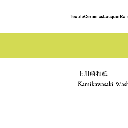
Textile
Ceramics
Lacquer
Bam
上川崎和紙
Kamikawasaki Was