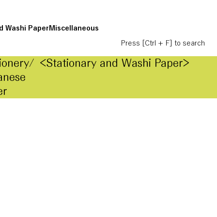
d Washi Paper
Miscellaneous
Press [Ctrl + F] to search
ionery/
<Stationary and Washi Paper>
anese
er