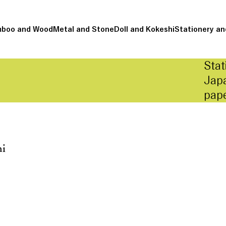
boo and Wood
Metal and Stone
Doll and Kokeshi
Stationery an
Stat
Jap
pap
hi