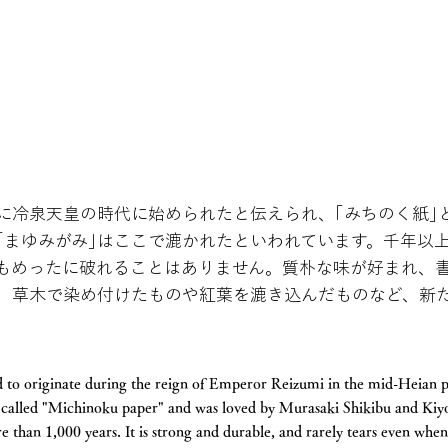
に冷泉天皇の時代に始められたと伝えられ、｢みちのく紙｣
｢まゆみがみ｣はここで漉かれたといわれています。千年以
もめったに破れることはありません。質朴な味が好まれ、
、草木で染め付けたものや紅葉を漉き込んだものなど、新
to originate during the reign of Emperor Reizumi in the mid-Heian per
alled "Michinoku paper" and was loved by Murasaki Shikibu and Ki
re than 1,000 years. It is strong and durable, and rarely tears even when