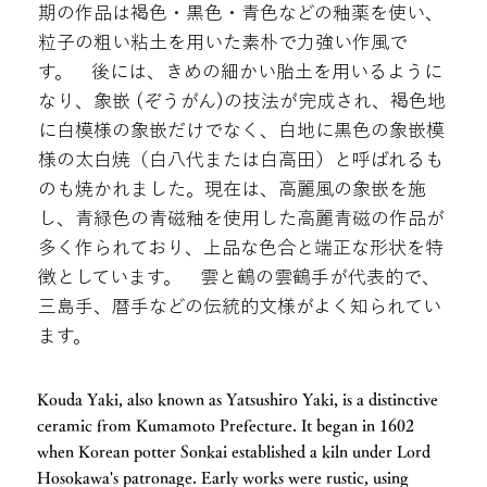
期の作品は褐色・黒色・青色などの釉薬を使い、
粒子の粗い粘土を用いた素朴で力強い作風で
す。 後には、きめの細かい胎土を用いるように
なり、象嵌 (ぞうがん)の技法が完成され、褐色地
に白模様の象嵌だけでなく、白地に黒色の象嵌模
様の太白焼（白八代または白高田）と呼ばれるも
のも焼かれました。現在は、高麗風の象嵌を施
し、青緑色の青磁釉を使用した高麗青磁の作品が
多く作られており、上品な色合と端正な形状を特
徴としています。 雲と鶴の雲鶴手が代表的で、
三島手、暦手などの伝統的文様がよく知られてい
ます。
Kouda Yaki, also known as Yatsushiro Yaki, is a distinctive
ceramic from Kumamoto Prefecture. It began in 1602
when Korean potter Sonkai established a kiln under Lord
Hosokawa's patronage. Early works were rustic, using