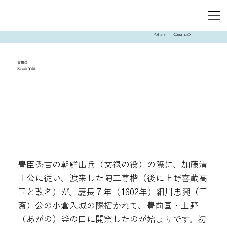
Pottery
<Ceramics>
高田焼
Kouda Yaki
豊臣秀吉の朝鮮出兵（文禄の役）の際に、加藤清
正公に従い、渡来した陶工尊楷（後に上野喜蔵高
国と改名）が、慶長７年（1602年）細川忠興（三
斎）公の小倉入城の際招かれて、豊前国・上野
（あがの）釜の口に開窯したのが始まりです。初