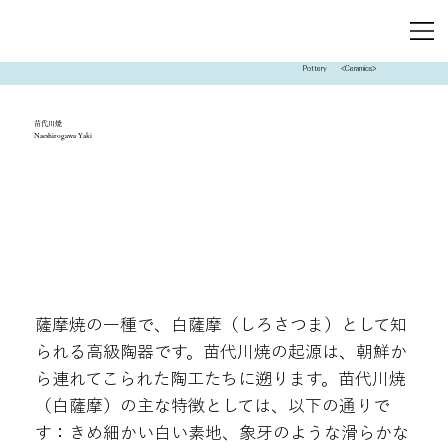
Pottery
<Ceramics>
苗代川焼
Naeshirogawa Yaki
薩摩焼の一種で、白薩摩（しろさつま）として知
られる高級陶器です。苗代川焼の起源は、朝鮮か
ら連れてこられた陶工たちに遡ります。苗代川焼
（白薩摩）の主な特徴としては、以下の通りで
す：きめ細かい白い素地、象牙のような滑らかな