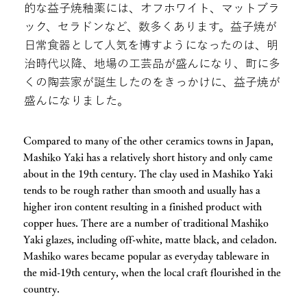
的な益子焼釉薬には、オフホワイト、マットブラ
ック、セラドンなど、数多くあります。益子焼が
日常食器として人気を博すようになったのは、明
治時代以降、地場の工芸品が盛んになり、町に多
くの陶芸家が誕生したのをきっかけに、益子焼が
盛んになりました。
Compared to many of the other ceramics towns in Japan,
Mashiko Yaki has a relatively short history and only came
about in the 19th century. The clay used in Mashiko Yaki
tends to be rough rather than smooth and usually has a
higher iron content resulting in a finished product with
copper hues. There are a number of traditional Mashiko
Yaki glazes, including off-white, matte black, and celadon.
Mashiko wares became popular as everyday tableware in
the mid-19th century, when the local craft flourished in the
country.