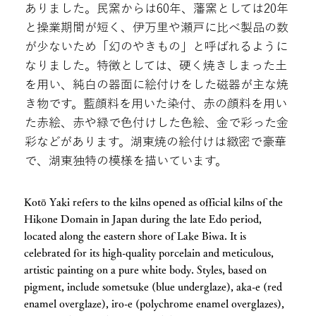
ありました。民窯からは60年、藩窯としては20年
と操業期間が短く、伊万里や瀬戸に比べ製品の数
が少ないため「幻のやきもの」と呼ばれるように
なりました。特徴としては、硬く焼きしまった土
を用い、純白の器面に絵付けをした磁器が主な焼
き物です。藍顔料を用いた染付、赤の顔料を用い
た赤絵、赤や緑で色付けした色絵、金で彩った金
彩などがあります。湖東焼の絵付けは緻密で豪華
で、湖東独特の模様を描いています。
Kotō Yaki refers to the kilns opened as official kilns of the
Hikone Domain in Japan during the late Edo period,
located along the eastern shore of Lake Biwa. It is
celebrated for its high-quality porcelain and meticulous,
artistic painting on a pure white body. Styles, based on
pigment, include sometsuke (blue underglaze), aka-e (red
enamel overglaze), iro-e (polychrome enamel overglazes),