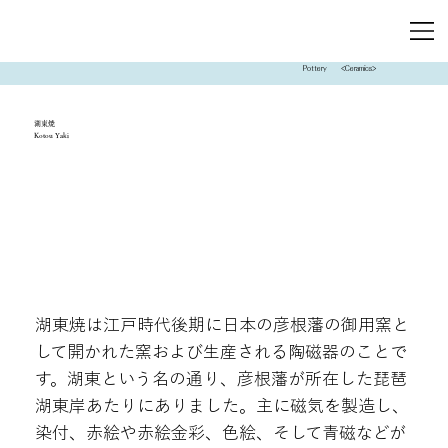
Pottery
<Ceramics>
湖東焼
Kotou Yaki
湖東焼は江戸時代後期に日本の彦根藩の御用窯と
して開かれた窯および生産される陶磁器のことで
す。湖東という名の通り、彦根藩が所在した琵琶
湖東岸あたりにありました。主に磁気を製造し、
染付、赤絵や赤絵金彩、色絵、そして青磁などが