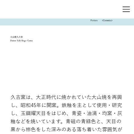
Pottery
<Ceramics>
大山焼久古窯
Daisen Yaki Kugo Gama
久古窯は、大正時代に焼かれていた大山焼を再興
し、昭和45年に開窯。鉄釉を主として使用・研究
し、玉鋼耀天目をはじめ、青瓷・油滴・均窯・灰
釉などを焼いています。青磁の青緑色と、天目の
黒から柿色をした深みのある落ち着いた雰囲気が