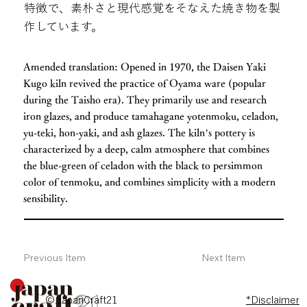
特徴で、素朴さと現代感覚をそなえた焼き物を製
作しています。
Amended translation: Opened in 1970, the Daisen Yaki
Kugo kiln revived the practice of Oyama ware (popular
during the Taisho era). They primarily use and research
iron glazes, and produce tamahagane yotenmoku, celadon,
yu-teki, hon-yaki, and ash glazes. The kiln’s pottery is
characterized by a deep, calm atmosphere that combines
the blue-green of celadon with the black to persimmon
color of tenmoku, and combines simplicity with a modern
sensibility.
Previous Item
Next Item
© JapanCraft21
*Disclaimer