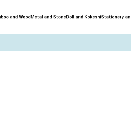
boo and Wood
Metal and Stone
Doll and Kokeshi
Stationery an