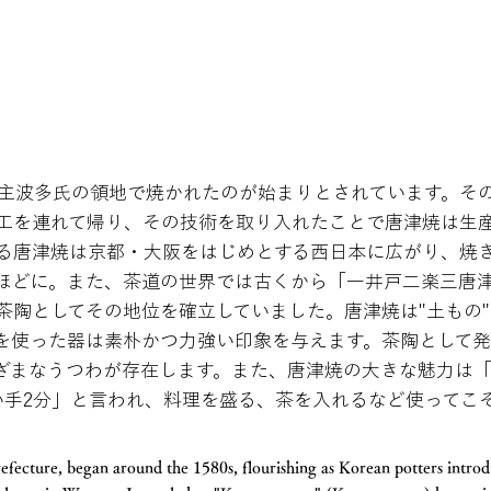
城城主波多氏の領地で焼かれたのが始まりとされています。そ
工を連れて帰り、その技術を取り入れたことで唐津焼は生
る唐津焼は京都・大阪をはじめとする西日本に広がり、焼
ほどに。また、茶道の世界では古くから「一井戸二楽三唐
茶陶としてその地位を確立していました。唐津焼は"土もの
を使った器は素朴かつ力強い印象を与えます。茶陶として
ざまなうつわが存在します。また、唐津焼の大きな魅力は
い手2分」と言われ、料理を盛る、茶を入れるなど使ってこ
efecture, began around the 1580s, flourishing as Korean potters intro