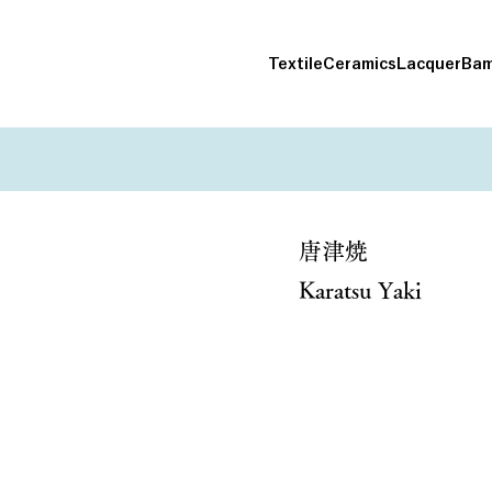
Textile
Ceramics
Lacquer
Bam
唐津焼
Karatsu Yaki