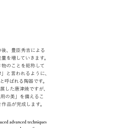
の後、豊臣秀吉による
産量を増していきます。
き物のことを総称して
津」と言われるように、
"と呼ばれる陶器です。
発展した唐津焼ですが、
「用の美」を備えるこ
そ作品が完成します。
duced advanced techniques