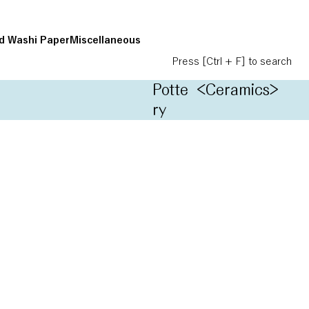
d Washi Paper
Miscellaneous
Press [Ctrl + F] to search
Potte
<Ceramics>
ry