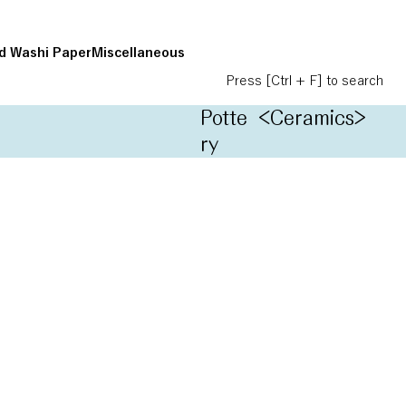
d Washi Paper
Miscellaneous
Press [Ctrl + F] to search
Potte
<Ceramics>
ry