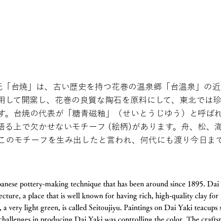
窯元「台焼」は、古い歴史を持つ花巻の温泉郷「台温泉」の
用して開窯し、花巻の良質な陶石を原料にして、東北では
す。台焼の代表が「糖青磁釉」（せいとうじゆう）と呼ば
語る上で欠かせないモチーフ (絵柄)があります。舟、松、
このモチーフを生み出したと言われ、何代にも渡り今日ま
apanese pottery-making technique that has been around since 1895. Dai
ture, a place that is well known for having rich, high-quality clay fo
 a very light green, is called Seitoujiyu. Paintings on Dai Yaki teacups
 challenges in producing Dai Yaki was controlling the color. The craf