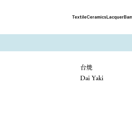
Textile
Ceramics
Lacquer
Bam
台焼
Dai Yaki