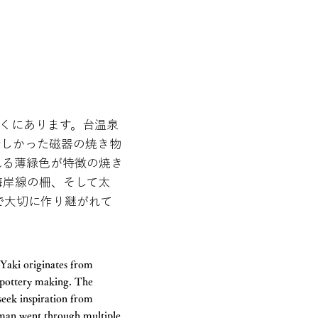
近くにあります。台温泉
珍しかった磁器の焼き物
れる薄緑色が特徴の焼き
海岸線の柵、そして太
で大切に作り継がれて
 Yaki originates from
r pottery making. The
 seek inspiration from
tsman went through multiple