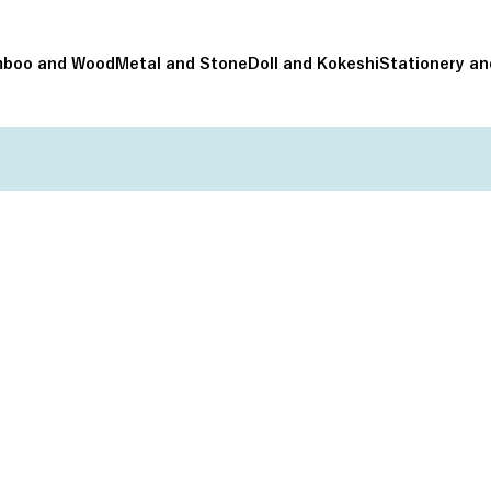
boo and Wood
Metal and Stone
Doll and Kokeshi
Stationery an