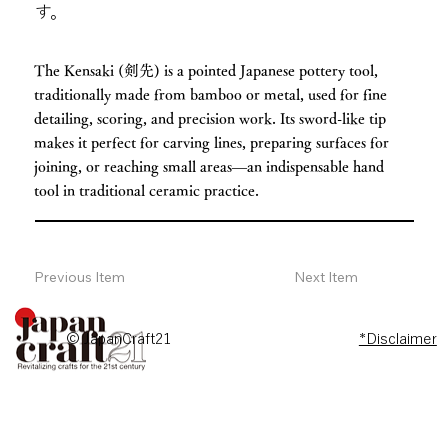
す。
The Kensaki (剣先) is a pointed Japanese pottery tool,
traditionally made from bamboo or metal, used for fine
detailing, scoring, and precision work. Its sword-like tip
makes it perfect for carving lines, preparing surfaces for
joining, or reaching small areas—an indispensable hand
tool in traditional ceramic practice.
Previous Item
Next Item
© JapanCraft21
*Disclaimer