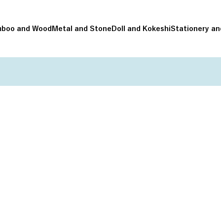
boo and Wood
Metal and Stone
Doll and Kokeshi
Stationery an