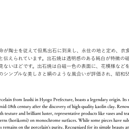
命が陶士を従えて但馬出石に到来し、永住の地と定め、衣
と伝えられています。出石焼は透明感のある純白が特徴の
見ないほどです。出石焼は白磁一色の表面に、花模様など
のシンプルな美しさと絹のような風合いが評価され、昭和5
orcelain from Izushi in Hyogo Prefecture, boasts a legendary origin. Its
mid-18th century after the discovery of high-quality kaolin clay. Renow
texture and brilliant luster, representative products like vases and tea
tterns (horikomi) on monochrome surfaces. While some pieces have sub
s remains on the porcelain's purity. Recognized for its simple beauty an