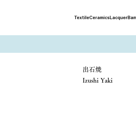
Textile
Ceramics
Lacquer
Bam
出石焼
Izushi Yaki