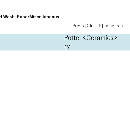
d Washi Paper
Miscellaneous
Press [Ctrl + F] to search
Potte
<Ceramics>
ry