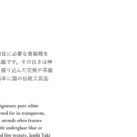
食住に必要な食器類を
磁器です。その白さは神
を掘り込んだ花瓶や茶器
5年に国の伝統工芸品
 signature pure white
ned for its transparent,
 utensils often feature
tle underglaze blue or
d fine texture, Izushi Yaki