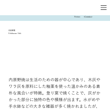
Pottery
<Ceramics>
内原野焼
Uchiharano Yaki
内原野焼は生活のための器が中心であり、木灰や
ワラ灰を原料にした釉薬を使った温かみのある素
朴な風合いが特徴。登り窯で焼くことで、灰がか
かった部分に独特の色や模様が出ます。水がめや
手水鉢などの大きな雑器が多く焼かれましたが、