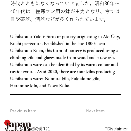
時代とともになくなっていきました。昭和30年〜
40年代は土佐寒ラン用の鉢が主力となり、今では
皿や茶器、酒器などが多く作られています。
Uchiharano Yaki is form of pottery originating in Aki City,
Kochi prefecture. Established in the late 1800s near
Uchiharano Koen, this form of pottery is produced using a
climbing kiln and glazes made from wood and straw ash.
Uchiharano ware can be identified by its warm colour and
rustic texture. As of 2020, there are four kilns producing
Uchiharano ware: Nomura kiln, Fukudome kiln,
Haramine kiln, and Yowa Kobo.
Previous Item
Next Item
© JapanCraft21
*Disclaimer