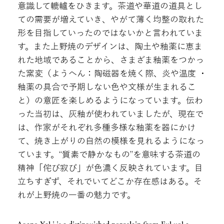
意識して轆轤をひきます。茶道や華道の道具とし
ての需要が増えていき、やがて薄く均整の取れた
形を目指していったのではないかと言われていま
す。また上野焼のデザインは、陶土や釉薬に恵ま
れた地域であることから、さまざま釉薬をつかっ
た窯変（ようへん：陶磁器を焼く際、炎や温度 ・
釉薬の具合で予期しない色や文様が生まれるこ
と）の意匠を楽しめるようになっています。伝わ
った当初は、灰釉が使われていましたが、現在で
は、作家がそれぞれ多種多様な釉薬を器にかけ
て、焼き上がりの自然の模様を見れるようになっ
ています。“質素で静かなもの”を意味する茶道の
精神「侘び寂び」が色濃く反映されています。目
立ちすぎず、それでいてどこか存在感はある。そ
れが上野焼の一番の魅力です。