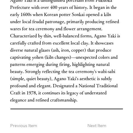
Agano Yaki is a distinguished porcelain from Fukuoka
Prefecture with over 400 years of history. It began in the
early 1600s when Korean potter Sonkai opened a kiln
under local feudal patronage, primarily producing refined
wares for tea ceremony and flower arrangement.
Characterized by thin, well-balanced forms, Agano Yaki is
carefully crafted from excellent local clay. It showcases
diverse natural glazes (ash, iron, copper) that produce
captivating yohen (kiln changes)—unexpected colors and
patterns emerging during firing, highlighting natural
beauty. Strongly reflecting the tea ceremony's wabi-sabi
(simple, quiet beauty), Agano Yaki's aesthetic is subtly
profound and elegant. Designated a National Traditional
Craft in 1978, it continues its legacy of understated
elegance and refined craftsmanship.
Previous Item
Next Item