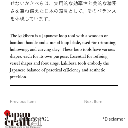
せないかきべらは、実用的な効率性と美的な精密
さを兼ね備えた日本の道具として、そのバランス
を体現しています。
The kakibera is a Japanese loop tool with a wooden or
bamboo handle and a metal loop blade, used for trimming,
hollowing, and carving clay. These loop tools have various
shapes, each for its own purpose. Essential for refining
vessel shapes and foot rings, kakibera tools embody the
Japanese balance of practical efficiency and aesthetic
precision.
Previous Item
Next Item
© JapanCraft21
*Disclaimer