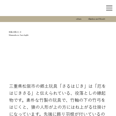
others
<Bamboo and Wood>
松阪の猿はじき
Matsuzaka no Saru hajiki
三重県松阪市の郷土玩具「さるはじき」は「厄を
はじきさる」と伝えられている、役落としの縁起
物です。素朴な竹製の玩具で、竹軸の下の竹弓を
はじくと、猿の人形が上の方にはね上がる仕掛け
になっています。先端に飾り羽根が付いているの