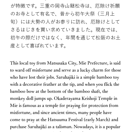
が特徴です。三重の岡寺山継松寺は、厄除け祈願
のお寺として有名で、昔から初午大祭（三月上
旬）には大勢の人がお参りに訪れ、厄除けとして
さるはじきを買い求めていきました。現在では、
初午の際だけではなく、年間を通じて松阪のお土
産として喜ばれています。
This local toy from Matsusaka City, Mie Prefecture, is said
to ward off misfortune and serve as a lucky charm for those
who have lost their jobs. Saruhajiki is a simple bamboo toy
with a decorative feather at the tip, and when you flick the
bamboo bow at the bottom of the bamboo shaft, the
monkey doll jumps up. Okaderayama Keishoji Temple in
Mie is famous as a temple for praying for protection from
misfortune, and since ancient times, many people have
come to pray at the Hatsuuma Festival (early March) and
purchase Saruhajiki as a talisman. Nowadays, it is a popular