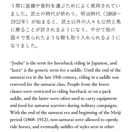
う際に装備や食料を運ぶためによく使用されてい
ました。武士の時代が終わり、明治時代（1868～
1912年）が始まると、武士以外の人々も公然と馬
に乗ることが許されるようになり、やがて他の
国々で見られたような鞍も取り入れられるように
なりました。
“Jouba” is the term for horseback riding in Japanese, and
“kura” is the generic term for a saddle. Until the end of the
samurai era in the late 19th century, riding in a saddle was
reserved for the samurai class. People from the lower
classes were restricted to riding bareback or on a pack
saddle, and the latter were often used to carry equipment
and food for samurai warriors during military campaigns.
With the end of the samurai era and beginning of the Meiji
period (1868–1912), non-samurai were allowed to openly
ride horses, and eventually saddles of styles seen in other