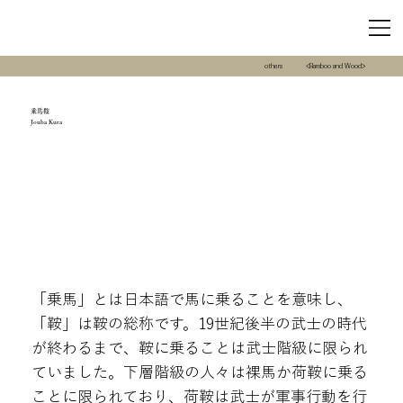
others
<Bamboo and Wood>
乗馬鞍
Jouba Kura
「乗馬」とは日本語で馬に乗ることを意味し、
「鞍」は鞍の総称です。19世紀後半の武士の時代
が終わるまで、鞍に乗ることは武士階級に限られ
ていました。下層階級の人々は裸馬か荷鞍に乗る
ことに限られており、荷鞍は武士が軍事行動を行