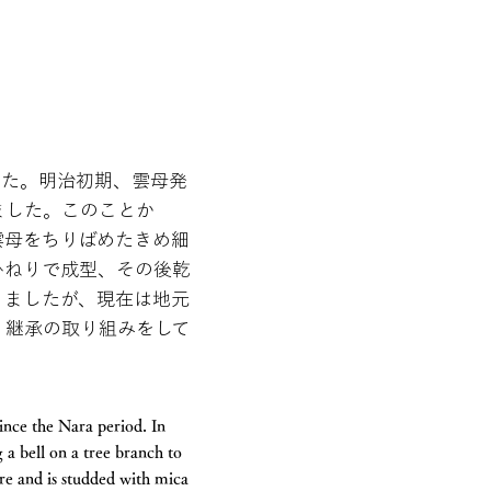
した。明治初期、雲母発
ました。このことか
雲母をちりばめたきめ細
ひねりで成型、その後乾
りましたが、現在は地元
、継承の取り組みをして
ince the Nara period. In
 a bell on a tree branch to
ture and is studded with mica