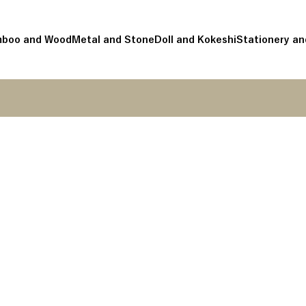
boo and Wood
Metal and Stone
Doll and Kokeshi
Stationery an