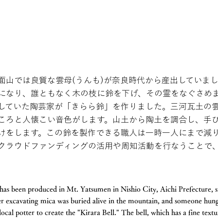
面山では良質な雲母(うんも)が奈良時代から産出していま
になり、誰ともなく木の枝に鈴を下げ、その霊をなぐさめ
していた陶芸家が「きらら鈴」を作りました。三河瓦土の
ころと人懐こい音色がします。山土から陶土を調合し、手
けをします。この鈴を製作できる職人は一時一人にまで減
クラウドファンディングの活用や周知活動を行なうことで
as been produced in Mt. Yatsumen in Nishio City, Aichi Prefecture, s
rer excavating mica was buried alive in the mountain, and someone hung
a local potter to create the "Kirara Bell." The bell, which has a fine tex