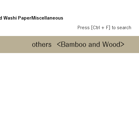
d Washi Paper
Miscellaneous
Press [Ctrl + F] to search
others
<Bamboo and Wood>