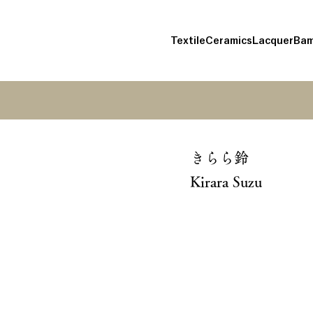
Textile
Ceramics
Lacquer
Bam
きらら鈴
Kirara Suzu