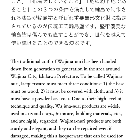
こと」「布着せしていること」「地の粉下地であ
ること」この３つの条件を満たして輪島で制作さ
れる漆器が輪島塗と呼ばれ重要無形文化財に指定
されているのが伝統工芸輪島塗です。堅牢優美な
輪島塗は傷んでも直すことができ、世代を越えて
使い続けることのできる漆器です。
The traditional craft of Wajima-nuri has been handed
down from generation to generation in the area around
Wajima City, Ishikawa Prefecture. To be called Wajima-
nuri, lacquerware must meet three conditions: 1) the base
must be wood, 2) it must be covered with cloth, and 3) it
must have a powder base coat. Due to their high level of
technique and quality, Wajima-nuri products are widely
used in arts and crafts, furniture, building materials, etc.,
and are highly regarded. Wajima-nuri products are both
sturdy and elegant, and they can be repaired even if
damaged, making this a lacquerware that can be used for