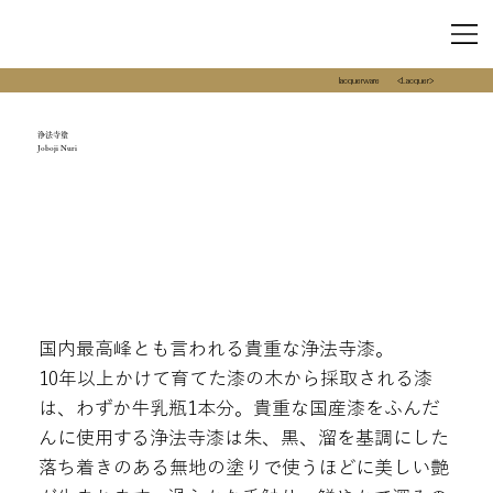
lacquerware
<Lacquer>
浄法寺塗
Joboji Nuri
国内最高峰とも言われる貴重な浄法寺漆。
10年以上かけて育てた漆の木から採取される漆
は、わずか牛乳瓶1本分。貴重な国産漆をふんだ
んに使用する浄法寺漆は朱、黒、溜を基調にした
落ち着きのある無地の塗りで使うほどに美しい艶