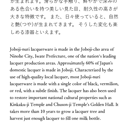
が生まれます。滑らかな手触り、鮮やかで深みの
ある色合いを持つ美しい見た目、耐久性の高さが
大きな特徴です。 また、日々使っていると、自然
と艶(つや)が生まれてきます。 そうした変化も楽
しめる漆器といえます。
Joboji-nuri lacquerware is made in the Joboji-cho area of ​​
Ninohe City, Iwate Prefecture, one of the nation’s leading
lacquer production areas. Approximately 60% of Japan's
domestic lacquer is made in Joboji. Characterized by the
use of high-quality local lacquer, most Joboji-nuri
lacquerware is made with a single color of black, vermilion,
or red, with a subtle finish. The lacquer has also been used
to restore important national cultural properties such as
Kinkaku-ji Temple and Chuson-ji Temple's Golden Hall. It
takes more than 10 years to grow a lacquer tree and
harvest just enough lacquer to fill one milk bottle.