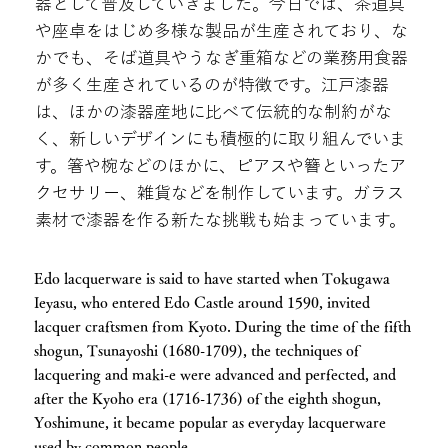
器として普及していきました。今日では、茶道具
や座卓をはじめ多様な製品が生産されており、な
かでも、そば道具やうなぎ重箱などの業務用食器
が多く生産されているのが特徴です。江戸漆器
は、ほかの漆器産地に比べて伝統的な制約がな
く、新しいデザインにも積極的に取り組んでいま
す。箸や椀などのほかに、ピアスや簪といったア
クセサリー、雑貨などを制作しています。ガラス
素材で漆器を作る新たな挑戦も始まっています。
Edo lacquerware is said to have started when Tokugawa
Ieyasu, who entered Edo Castle around 1590, invited
lacquer craftsmen from Kyoto. During the time of the fifth
shogun, Tsunayoshi (1680-1709), the techniques of
lacquering and maki-e were advanced and perfected, and
after the Kyoho era (1716-1736) of the eighth shogun,
Yoshimune, it became popular as everyday lacquerware
used by common people.