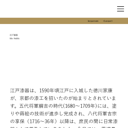
lacquerware
<Lacquer>
江戸漆器
Edo Shikki
江戸漆器は、1590年頃江戸に入城した徳川家康
が、京都の漆工を招いたのが始まりとされていま
す。五代将軍綱吉の時代(1680～1709年)には、塗
りや蒔絵の技術が進歩し完成され、八代将軍吉宗
の享保（1716～36年）以降は、庶民の間に日常漆