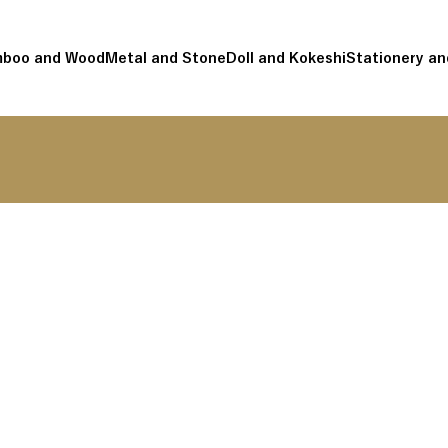
boo and Wood
Metal and Stone
Doll and Kokeshi
Stationery an