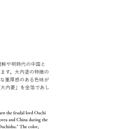
朝鮮や明時代の中国と
います。大内塗の特徴の
うな重厚感のある色味が
「大内菱」を金箔であし
hen the feudal lord Ouchi
orea and China during the
Ouchishu." The color,