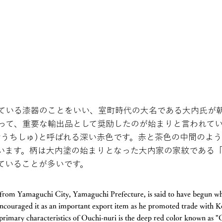
ている漆器のことをいい、室町時代の大名である大内氏が
って、重要な輸出品として奨励したのが始まりと言われて
おうちしゅ)と呼ばれる深い赤色です。赤と茶色の中間のよ
います。柄は大内塗の始まりとなった大内家の家紋である
ていることが多いです。
 from Yamaguchi City, Yamaguchi Prefecture, is said to have begun w
couraged it as an important export item as he promoted trade with K
rimary characteristics of Ouchi-nuri is the deep red color known as "