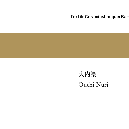
Textile
Ceramics
Lacquer
Bam
大内塗
Ouchi Nuri