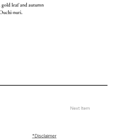
h gold leaf and autumn
 Ouchi-nuri.
Next Item
*Disclaimer