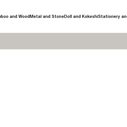
boo and Wood
Metal and Stone
Doll and Kokeshi
Stationery an