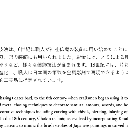
技法は、6世紀に職人が神社仏閣の装飾に用い始めたことに
刀、兜の装飾にも用いられました。彫金には、ノミによる
彫りなど、様々な装飾技法が含まれます。18世紀には、片
進化し、職人は日本画の筆致を金属彫刻で再現できるよう
的工芸品に指定されています。
hasing) dates back to the 6th century when craftsmen began using it to
sed metal chasing techniques to decorate samurai amours, swords, and h
corative techniques including carving with chisels, piercing, inlaying o
 In the 18th century, Chokin techniques evolved by incorporating Kata
ng artisans to mimic the brush strokes of Japanese paintings in carved