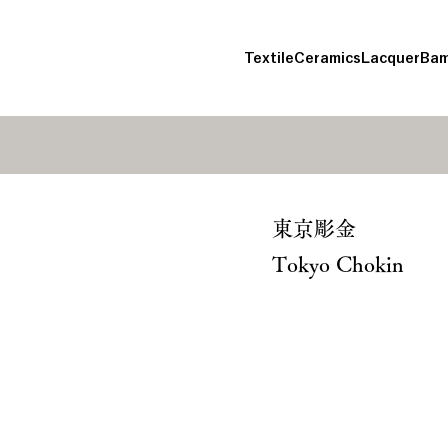
Textile
Ceramics
Lacquer
Bam
東京彫金
Tokyo Chokin