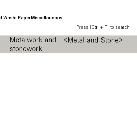
d Washi Paper
Miscellaneous
Press [Ctrl + F] to search
Metalwork and
<Metal and Stone>
stonework