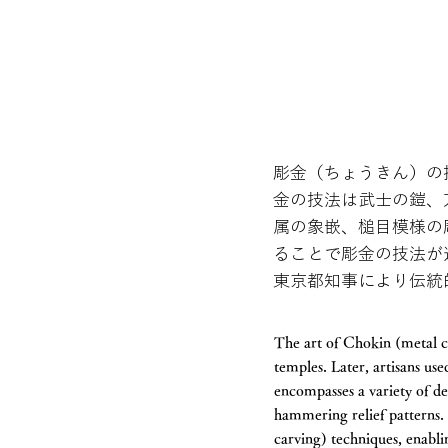
彫金（ちょうきん）の
金の技法は武士の鎧、
属の象嵌、槌目模様の
ることで彫金の技法が
東京都知事により伝統
The art of Chokin (metal c
temples. Later, artisans u
encompasses a variety of de
hammering relief patterns.
carving) techniques, enabli