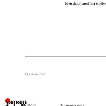
been designated as a tradit
Previous Item
© JapanCraft21