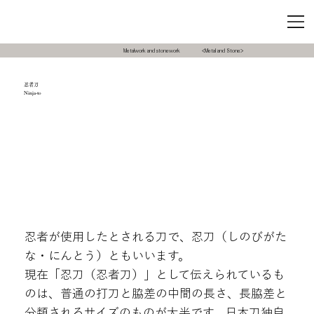
Metalwork and stonework
<Metal and Stone>
忍者刀
Ninja-to
忍者が使用したとされる刀で、忍刀（しのびがた
な・にんとう）ともいいます。
現在「忍刀（忍者刀）」として伝えられているも
のは、普通の打刀と脇差の中間の長さ、長脇差と
分類されるサイズのものが大半です。日本刀独自