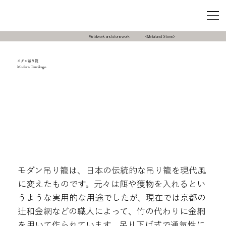
Metalwork and stonework
<Metal and Stone>
モダン吊り籠
Modern Tsurikago
モダン吊り籠は、日本の伝統的な吊り籠を現代風
に変えたものです。元々は餌や獲物を入れるとい
うような実用的な用途でしたが、現在では京都の
辻和金網などの職人によって、竹の代わりに金網
を用いて作られています。吊り下げ式で通気性に