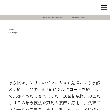
Metalwork and stonework
<Metal and Stone>
京象嵌
Kyo Zougan
京象嵌は、シリアのダマスカスを発祥とする京都
の伝統工芸品で、8世紀にシルクロードを経由し
て京都にもたらされました。16世紀以降、刀匠た
ちはこの象嵌技法を刀剣の装飾に応用し、洗練さ
れ優美な京象嵌を生み出しました。武士の時代が