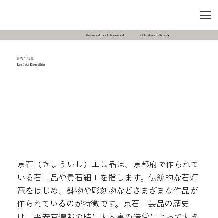
Metalwork and stonework
<Metal and Stone>
京石工芸品
Kyo Ishi Kougeihin
京石（きょういし）工芸品は、京都府で作られて
いる石工品や貴石細工を指します。伝統的な石灯
篭をはじめ、鉢物や彫刻物などさまざまな作品が
作られているのが特徴です。京石工芸品の歴史
は、平安京遷都の時に大内裏の造営によって大き