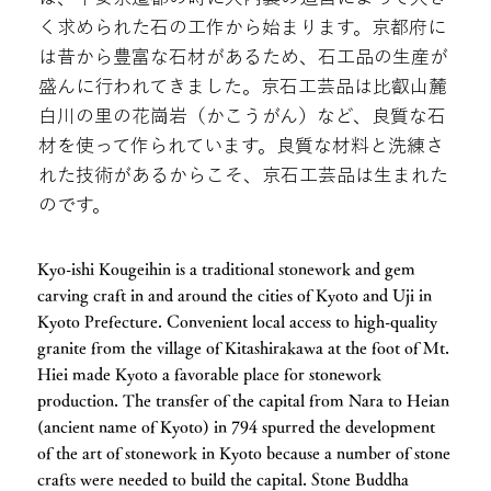
く求められた石の工作から始まります。京都府に
は昔から豊富な石材があるため、石工品の生産が
盛んに行われてきました。京石工芸品は比叡山麓
白川の里の花崗岩（かこうがん）など、良質な石
材を使って作られています。良質な材料と洗練さ
れた技術があるからこそ、京石工芸品は生まれた
のです。
Kyo-ishi Kougeihin is a traditional stonework and gem
carving craft in and around the cities of Kyoto and Uji in
Kyoto Prefecture. Convenient local access to high-quality
granite from the village of Kitashirakawa at the foot of Mt.
Hiei made Kyoto a favorable place for stonework
production. The transfer of the capital from Nara to Heian
(ancient name of Kyoto) in 794 spurred the development
of the art of stonework in Kyoto because a number of stone
crafts were needed to build the capital. Stone Buddha