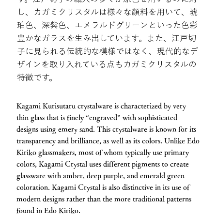
し、カガミクリスタルは様々な顔料を用いて、琥
珀色、深紫色、エメラルドグリーンといった色彩
豊かなガラスを生み出しています。また、江戸切
子に見られる伝統的な模様ではなく、現代的なデ
ザインを取り入れている点もカガミクリスタルの
特徴です。
Kagami Kurisutaru crystalware is characterized by very
thin glass that is finely “engraved” with sophisticated
designs using emery sand. This crystalware is known for its
transparency and brilliance, as well as its colors. Unlike Edo
Kiriko glassmakers, most of whom typically use primary
colors, Kagami Crystal uses different pigments to create
glassware with amber, deep purple, and emerald green
coloration. Kagami Crystal is also distinctive in its use of
modern designs rather than the more traditional patterns
found in Edo Kiriko.