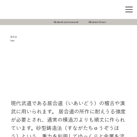
Metalwork and stonework
<Metal and Stone>
居合刀
Iaito
現代武道である居合道（いあいどう）の稽古や演
武に用いられます。 居合道の所作に耐えうる強度
が必要とされ、通常の模造刀よりも頑丈に作られ
ています。砂型鋳造法（すながたちゅうぞうほ
う）という、重力を利用してゆっくりと金属を流