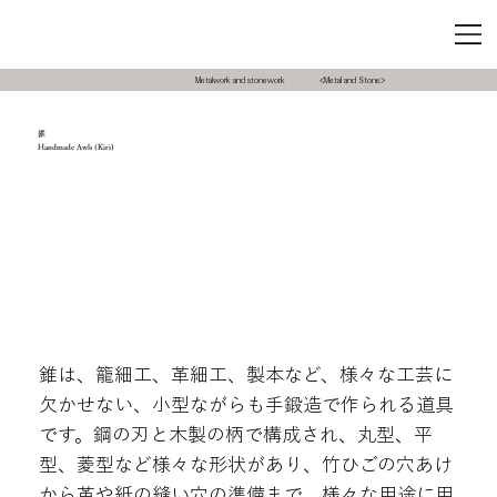
Metalwork and stonework
<Metal and Stone>
錐
Handmade Awls (Kiri)
錐は、籠細工、革細工、製本など、様々な工芸に
欠かせない、小型ながらも手鍛造で作られる道具
です。鋼の刃と木製の柄で構成され、丸型、平
型、菱型など様々な形状があり、竹ひごの穴あけ
から革や紙の縫い穴の準備まで、様々な用途に用