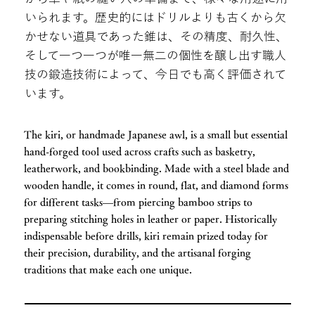
いられます。歴史的にはドリルよりも古くから欠
かせない道具であった錐は、その精度、耐久性、
そして一つ一つが唯一無二の個性を醸し出す職人
技の鍛造技術によって、今日でも高く評価されて
います。
The kiri, or handmade Japanese awl, is a small but essential
hand-forged tool used across crafts such as basketry,
leatherwork, and bookbinding. Made with a steel blade and
wooden handle, it comes in round, flat, and diamond forms
for different tasks—from piercing bamboo strips to
preparing stitching holes in leather or paper. Historically
indispensable before drills, kiri remain prized today for
their precision, durability, and the artisanal forging
traditions that make each one unique.