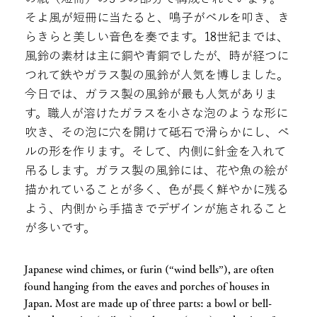
そよ風が短冊に当たると、鳴子がベルを叩き、き
らきらと美しい音色を奏でます。18世紀までは、
風鈴の素材は主に銅や青銅でしたが、時が経つに
つれて鉄やガラス製の風鈴が人気を博しました。
今日では、ガラス製の風鈴が最も人気がありま
す。職人が溶けたガラスを小さな泡のような形に
吹き、その泡に穴を開けて砥石で滑らかにし、ベ
ルの形を作ります。そして、内側に針金を入れて
吊るします。ガラス製の風鈴には、花や魚の絵が
描かれていることが多く、色が長く鮮やかに残る
よう、内側から手描きでデザインが施されること
が多いです。
Japanese wind chimes, or furin (“wind bells”), are often
found hanging from the eaves and porches of houses in
Japan. Most are made up of three parts: a bowl or bell-