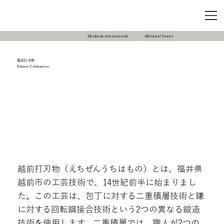
Metalwork and stonework
<Metal and Stone>
越前打刃物
Echizen Uchihamono
越前打刃物（えちぜんうちはもの）とは、福井県
越前市の工芸技術で、14世紀前半に始まりまし
た。この工芸は、包丁に対する二重積層技術と鎌
に対する回転鋼接合技術という2つの異なる鍛造
技術を使用します。二重積層では、職人が2つの