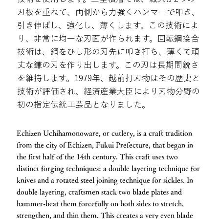
刃板を重ねて、両側から力強くハンマーで叩き、
引き伸ばし、強化し、薄くします。この技術によ
り、非常に均一な刃面が作られます。回転鋼接合
技術は、鋼をひし形の刃先に叩き打ち、薄くて頑
丈な鎌の刃を作り出します。この刃は長期間鋭さ
を維持します。1979年、越前打刃物はその歴史と
技術が評価され、経済産業大臣により刃物分野の
初の指定伝統工芸品となりました。
Echizen Uchihamonoware, or cutlery, is a craft tradition
from the city of Echizen, Fukui Prefecture, that began in
the first half of the 14th century. This craft uses two
distinct forging techniques: a double layering technique for
knives and a rotated steel joining technique for sickles. In
double layering, craftsmen stack two blade plates and
hammer-beat them forcefully on both sides to stretch,
strengthen, and thin them. This creates a very even blade