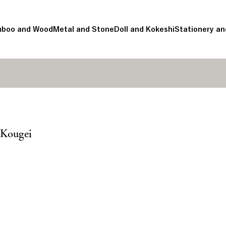
boo and Wood
Metal and Stone
Doll and Kokeshi
Stationery an
 Kougei