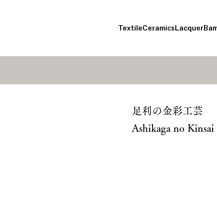
Textile
Ceramics
Lacquer
Bam
足利の金彩工芸
Ashikaga no Kinsai