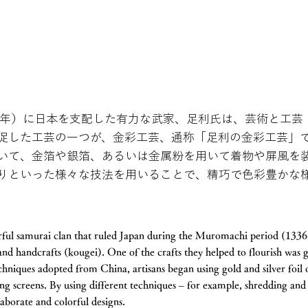
573年）に日本を支配した有力な武家、足利氏は、芸術と工
促した工芸の一つが、金彩工芸、通称「足利の金彩工芸」
いて、金箔や銀箔、あるいは金属粉を用いて着物や屏風を
りといった様々な技法を用いることで、精巧で色彩豊かな
ful samurai clan that ruled Japan during the Muromachi period (1336
 and handcrafts (kougei). One of the crafts they helped to flourish was 
chniques adopted from China, artisans began using gold and silver foil
g screens. By using different techniques – for example, shredding and 
laborate and colorful designs.