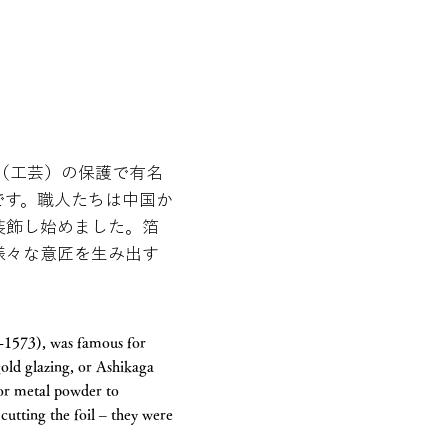
芸（工芸）の保護で有名
です。職人たちは中国か
装飾し始めました。箔
様々な意匠を生み出す
-1573), was famous for
gold glazing, or Ashikaga
 or metal powder to
cutting the foil – they were