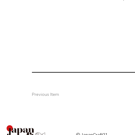
Previous Item
© JapanCraft21