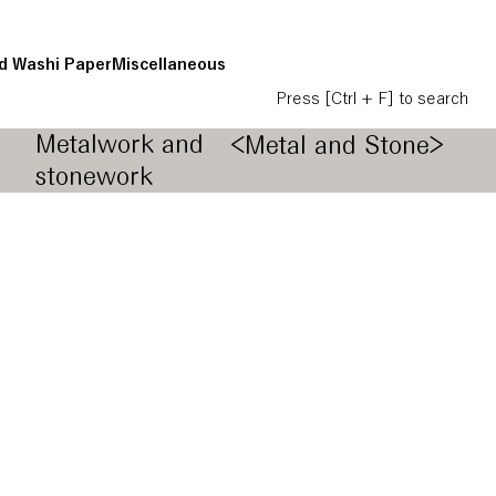
d Washi Paper
Miscellaneous
Press [Ctrl + F] to search
Metalwork and
<Metal and Stone>
stonework