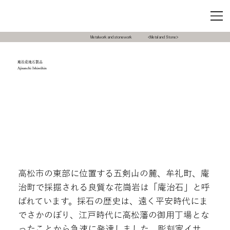
Metalwork and stonework
<Metal and Stone>
庵治産地石製品
Ajisanchi Ishiseihin
高松市の東部に位置する五剣山の麓、牟礼町、庵
治町で採掘される良質な花崗岩は「庵治石」と呼
ばれています。採石の歴史は、遠く平安時代にま
でさかのぼり、江戸時代に高松藩の御用丁場とな
ったことから急速に発達しました。彫刻家イサ