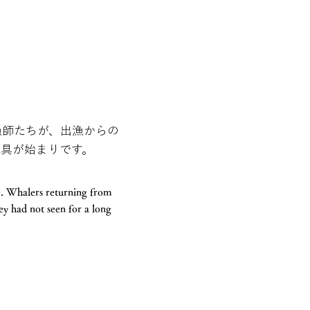
漁師たちが、出漁からの
玩具が始まりです。
re. Whalers returning from
ey had not seen for a long