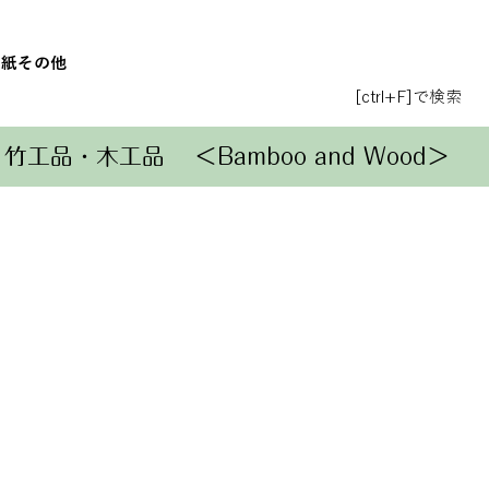
和紙
その他
[ctrl+F]で検索
竹工品・木工品
＜Bamboo and Wood＞