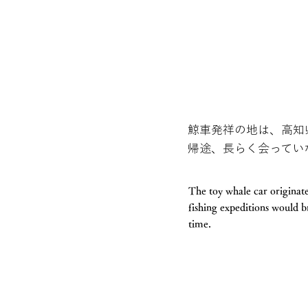
鯨車発祥の地は、高知
帰途、長らく会ってい
The toy whale car originat
fishing expeditions would b
time.