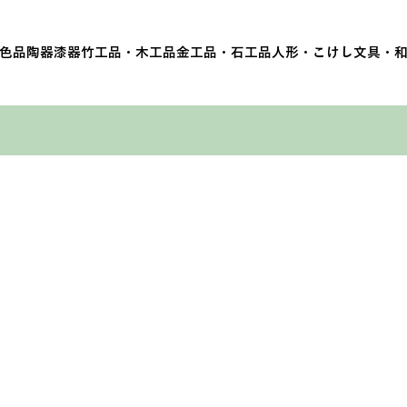
色品
陶器
漆器
竹工品・木工品
金工品・石工品
人形・こけし
文具・