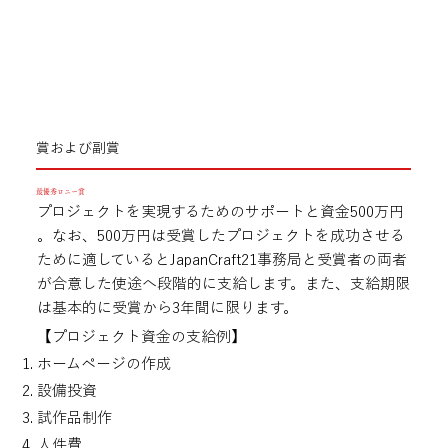
​賞および副賞
最優秀ロニー賞
プロジェクトを実現するためのサポートと資金500万円​
。なお、500万円は受賞したプロジェクトを成功させる
ために適しているとJapanCraft21事務局と受賞者の両者
が合意した使途へ段階的に支給します。また、支給期限
は基本的に受賞から3年間に限ります。
​【プロジェクト資金の支給例】
ホームページの作成
設備投資
試作品制作
人件費