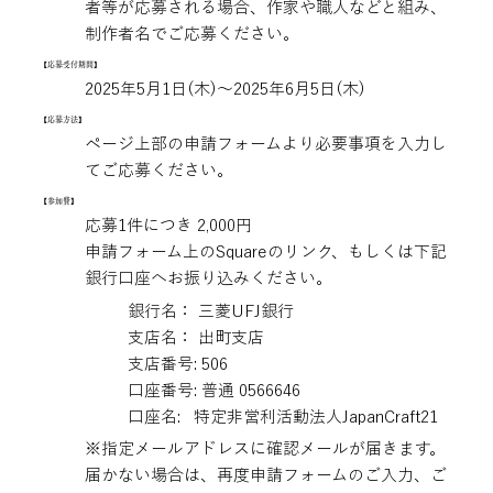
者等が応募される場合、作家や職人などと組み、
制作者名でご応募ください。
【応募受付期間】
2025年5月1日(木)〜2025年6月5日(木)
【応募方法】
ページ上部の申請フォームより必要事項を入力し
てご応募ください。
【参加費】
​応募1件につき 2,000円
​申請フォーム上のSquareのリンク、もしくは下記
銀行口座へお振り込みください。
銀行名： 三菱UFJ銀行
支店名： 出町支店
支店番号: 506
口座番号: 普通 0566646
口座名: 特定非営利活動法人JapanCraft21
※指定メールアドレスに確認メールが届きます。
届かない場合は、再度申請フォームのご入力、ご