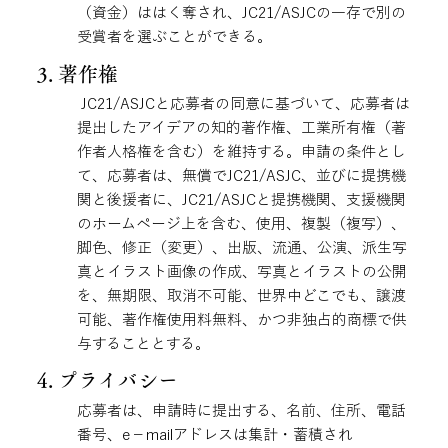
（資金）ははく奪され、JC21/ASJCの一存で別の
受賞者を選ぶことができる。
3. 著作権
JC21/ASJCと応募者の同意に基づいて、応募者は
提出したアイデアの知的著作権、工業所有権（著
作者人格権を含む）を維持する。申請の条件とし
て、応募者は、無償でJC21/ASJC、並びに提携機
関と後援者に、JC21/ASJCと提携機関、支援機関
のホームページ上を含む、使用、複製（複写）、
脚色、修正（変更）、出版、流通、公演、派生写
真とイラスト画像の作成、写真とイラストの公開
を、無期限、取消不可能、世界中どこでも、譲渡
可能、著作権使用料無料、かつ非独占的商標で供
与することとする。
4. プライバシー
応募者は、申請時に提出する、名前、住所、電話
番号、e－mailアドレスは集計・蓄積され