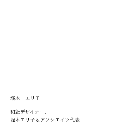
堀木 エリ子
和紙デザイナー、
堀木エリ子＆アソシエイツ代表